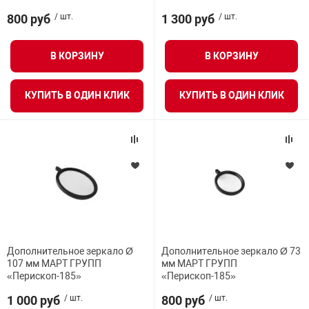
я техника
800 руб
/ шт.
1 300 руб
/ шт.
ые автомобили
В КОРЗИНУ
В КОРЗИНУ
защиты информации
КУПИТЬ В ОДИН КЛИК
КУПИТЬ В ОДИН КЛИК
нная техника
е средства охраны
Дополнительное зеркало Ø
Дополнительное зеркало Ø 73
107 мм МАРТ ГРУПП
мм МАРТ ГРУПП
ые ключи
«Перископ-185»
«Перископ-185»
1 000 руб
/ шт.
800 руб
/ шт.
жарные сигнализации