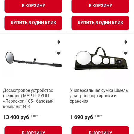
В КОРЗИНУ
В КОРЗИНУ
КУПИТЬ В ОДИН КЛИК
КУПИТЬ В ОДИН КЛИК
Досмотровое устройство
Универсальная сумка Шмель
(зеркало) МАРТ ГРУПП
для транспортировки и
«Перископ-185» базовый
хранения
комплект №3
13 400 руб
/ шт.
1 690 руб
/ шт.
В КОРЗИНУ
В КОРЗИНУ