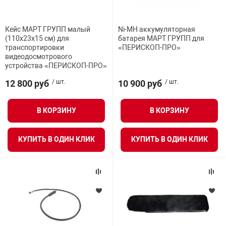
орудование
Прочее оборуд
Оборудования д
взрывозащищё
напряжением 2
Товарные весы
видеонаблюде
Турникеты
пожаротушени
Кейс МАРТ ГРУПП малый
Ni-MH аккумуляторная
истическое
Оповещатели с
Стабилизаторы
(110х23х15 см) для
батарея МАРТ ГРУПП для
Торговые весы
ие
Пульты управл
Шлагбаумы
транспортировки
«ПЕРИСКОП-ПРО»
Оборудования д
взрывозащищё
видеодосмотрового
пожаротушени
устройства «ПЕРИСКОП-ПРО»
Структурирова
Фасовочные ве
еское оборудование
Термокожухи
Шлюзовые каб
Оповещатели с
Система
12 800 руб
/ шт.
10 900 руб
/ шт.
Огнетушители
взрывозащищё
иссионные
Термошкафы
Электронные 
В КОРЗИНУ
В КОРЗИНУ
тры
Рукава пожарн
Посты взрыво
КУПИТЬ В ОДИН КЛИК
КУПИТЬ В ОДИН КЛИК
овое оборудование
Сигнально-осв
Приборы приём
приборы
взрывозащищё
ическое оборудование
Средства защи
Системы видео
дыхания
взрывозащище