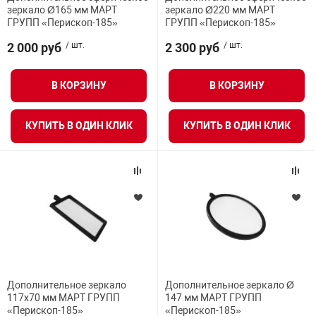
зеркало Ø165 мм МАРТ
зеркало Ø220 мм МАРТ
нтроля управления
ГРУПП «Перископ-185»
ГРУПП «Перископ-185»
2 000 руб
/ шт.
2 300 руб
/ шт.
ниторинга и аналитики
В КОРЗИНУ
В КОРЗИНУ
ии объектов
сти
КУПИТЬ В ОДИН КЛИК
КУПИТЬ В ОДИН КЛИК
раны периметра
ектропитания
оборудование
 и экипировка
Дополнительное зеркало
Дополнительное зеркало Ø
117x70 мм МАРТ ГРУПП
147 мм МАРТ ГРУПП
«Перископ-185»
«Перископ-185»