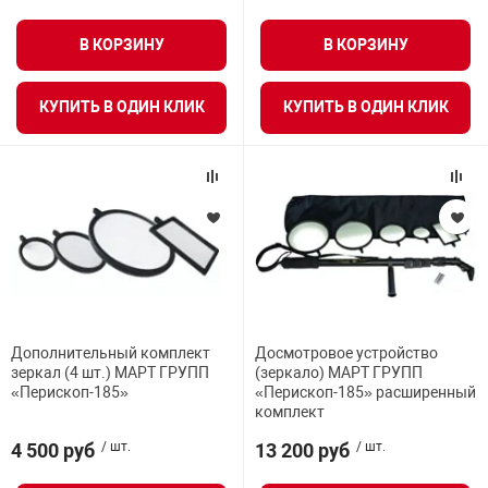
В КОРЗИНУ
В КОРЗИНУ
арная безопасность
КУПИТЬ В ОДИН КЛИК
КУПИТЬ В ОДИН КЛИК
ищенное оборудование
питания
повещения
Дополнительный комплект
Досмотровое устройство
зеркал (4 шт.) МАРТ ГРУПП
(зеркало) МАРТ ГРУПП
«Перископ-185»
«Перископ-185» расширенный
комплект
4 500 руб
/ шт.
13 200 руб
/ шт.