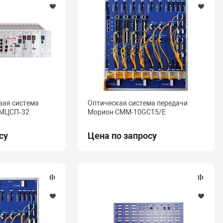
вая система
Оптическая система передачи
 MЦСП‑32
Морион СММ-10GC15/Е
су
Цена по запросу