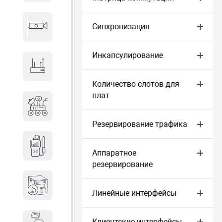
Синхронизация
Видеонаблюдение
Инкапсулирование
Сетевое оборудование
Количество слотов для
плат
Антитеррористическое
оборудование
Резервирование трафика
Дозиметрическое
оборудование
Аппаратное
резервирование
Атомно-эмиссионные
спектрометры
Линейные интерфейсы
Клиентские интерфейсы