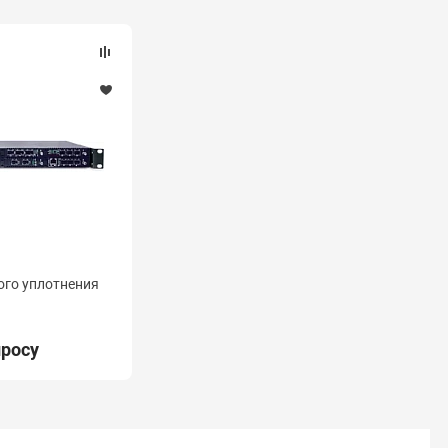
ого уплотнения
просу