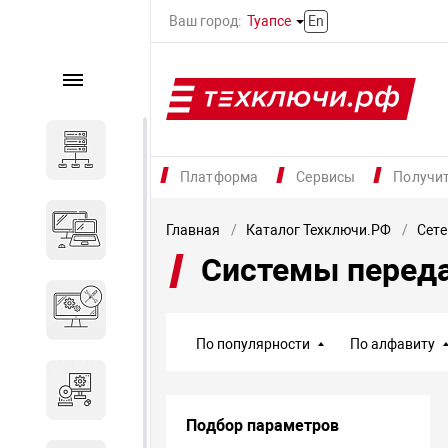
Ваш город:
Туапсе
En
Каталог
Серверное оборудование
Платформа
Сервисы
Получи
Компьютеры и ноутбуки
Главная
Каталог Техключи.РФ
Сете
Системы перед
Комплектующие для
вычислительного
оборудования
По популярности
По алфавиту
Программное обеспечение
Подбор параметров