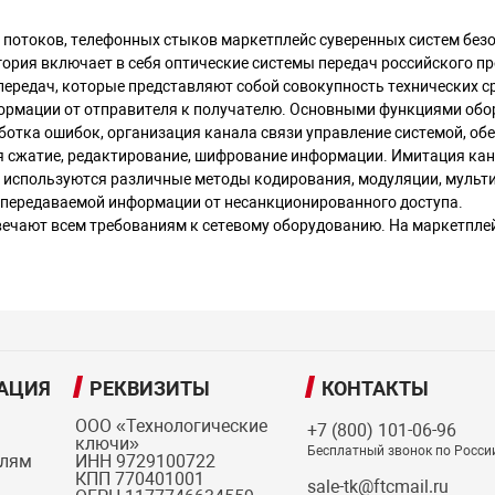
, потоков, телефонных стыков маркетплейс суверенных систем бе
гория включает в себя оптические системы передач российского п
редач, которые представляют собой совокупность технических ср
ормации от отправителя к получателю. Основными функциями об
ботка ошибок, организация канала связи управление системой, обе
 сжатие, редактирование, шифрование информации. Имитация кана
 используются различные методы кодирования, модуляции, мульт
 передаваемой информации от несанкционированного доступа.
вечают всем требованиям к сетевому оборудованию. На маркетпл
АЦИЯ
РЕКВИЗИТЫ
КОНТАКТЫ
ООО «Технологические
+7 (800) 101-06-96
ключи»
Бесплатный звонок по Росси
елям
ИНН 9729100722
КПП 770401001
sale-tk@ftcmail.ru