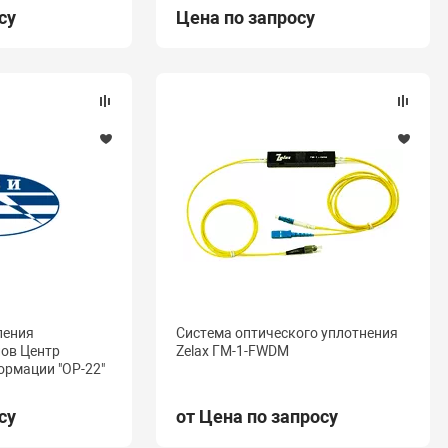
су
Цена по запросу
ления
Система оптического уплотнения
лов Центр
Zelax ГМ-1-FWDM
ормации "ОР-22"
су
от Цена по запросу