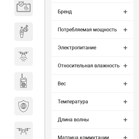
Система бронирования
переговорных
Бренд
Потребляемая мощность
Досмотровое оборудование
Электропитание
Защита от БПЛА
Относительная влажность
Радиостанции
Вес
Температура
Кибербезопасность
Длина волны
БПА
Матрица коммутации