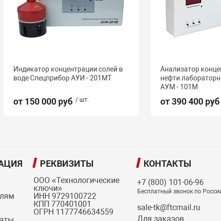
Индикатор концентрации солей в
Анализатор конце
воде Спецприбор АУИ - 201МТ
нефти лаборатор
АУМ - 101М
от 150 000 руб
/ шт.
от 390 400 руб
АЦИЯ
РЕКВИЗИТЫ
КОНТАКТЫ
ООО «Технологические
+7 (800) 101-06-96
ключи»
Бесплатный звонок по Росси
елям
ИНН 9729100722
КПП 770401001
sale-tk@ftcmail.ru
ОГРН 1177746634559
Для заказов
латы