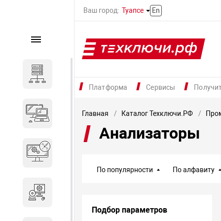
Ваш город:
Туапсе
En
Каталог
Серверное оборудование
Платформа
Сервисы
Получи
Компьютеры и ноутбуки
Главная
Каталог Техключи.РФ
Про
Анализаторы
Комплектующие для
вычислительного
оборудования
По популярности
По алфавиту
Программное обеспечение
Подбор параметров