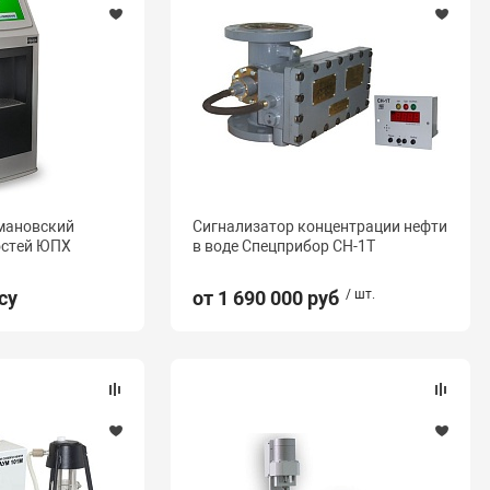
мановский
Сигнализатор концентрации нефти
остей ЮПХ
в воде Спецприбор СН-1Т
су
от 1 690 000 руб
/ шт.