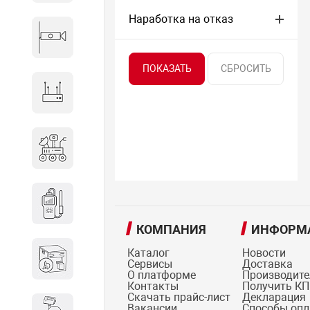
Наработка на отказ
Видеонаблюдение
Сетевое оборудование
Антитеррористическое
оборудование
Дозиметрическое
оборудование
КОМПАНИЯ
ИНФОРМ
Атомно-эмиссионные
Каталог
Новости
Сервисы
Доставка
спектрометры
О платформе
Производит
Контакты
Получить КП
Скачать прайс-лист
Декларация
Вакансии
Способы оп