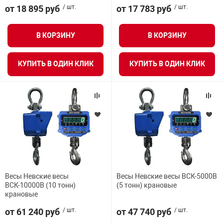
от 18 895 руб
/ шт.
от 17 783 руб
/ шт.
Средства инди
Табло взрыво
металлоконструкции
В КОРЗИНУ
В КОРЗИНУ
Стволы пожар
Термошкафы в
вные решения
КУПИТЬ В ОДИН КЛИК
КУПИТЬ В ОДИН КЛИК
Узлы стыковоч
нная безопасность
Установки рас
Шкафы пожарн
Щиты пожарны
ные установки
Весы Невские весы
Весы Невские весы ВСК-5000В
ВСК-10000В (10 тонн)
(5 тонн) крановые
крановые
ное оборудование
от 61 240 руб
/ шт.
от 47 740 руб
/ шт.