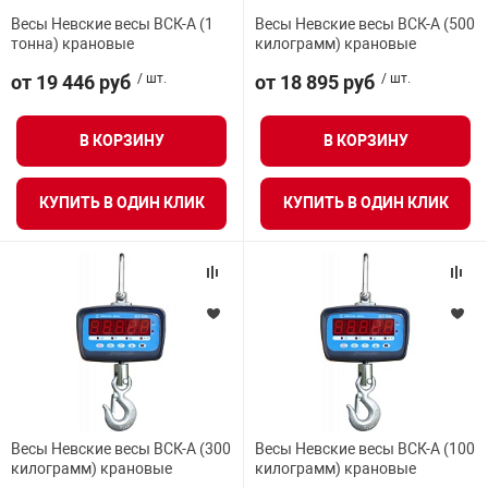
орудование
Прочее оборуд
Оборудования д
взрывозащищё
напряжением 2
Весы Невские весы ВСК-А (1
Весы Невские весы ВСК-А (500
Товарные весы
видеонаблюде
Турникеты
пожаротушени
тонна) крановые
килограмм) крановые
истическое
от 19 446 руб
/ шт.
от 18 895 руб
/ шт.
Оповещатели с
Стабилизаторы
Торговые весы
ие
Пульты управл
Шлагбаумы
Оборудования д
взрывозащищё
пожаротушени
В КОРЗИНУ
В КОРЗИНУ
Структурирова
Фасовочные ве
еское оборудование
Термокожухи
Шлюзовые каб
Оповещатели с
Система
Огнетушители
взрывозащищё
КУПИТЬ В ОДИН КЛИК
КУПИТЬ В ОДИН КЛИК
иссионные
Термошкафы
Электронные 
тры
Рукава пожарн
Посты взрыво
овое оборудование
Сигнально-осв
Приборы приём
приборы
взрывозащищё
ическое оборудование
Средства защи
Системы видео
дыхания
взрывозащище
Весы Невские весы ВСК-А (300
Весы Невские весы ВСК-А (100
килограмм) крановые
килограмм) крановые