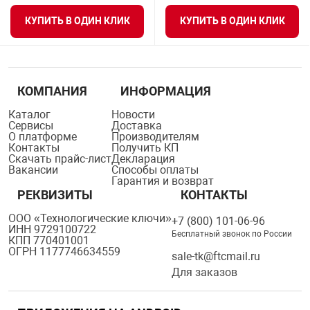
я техника
КУПИТЬ В ОДИН КЛИК
КУПИТЬ В ОДИН КЛИК
ые автомобили
КОМПАНИЯ
ИНФОРМАЦИЯ
защиты информации
Каталог
Новости
Сервисы
Доставка
О платформе
Производителям
Контакты
Получить КП
Скачать прайс-лист
Декларация
Вакансии
Способы оплаты
нная техника
Гарантия и возврат
РЕКВИЗИТЫ
КОНТАКТЫ
ООО «Технологические ключи»
+7 (800) 101-06-96
е средства охраны
ИНН 9729100722
Бесплатный звонок по России
КПП 770401001
ОГРН 1177746634559
sale-tk@ftcmail.ru
ые ключи
Для заказов
жарные сигнализации