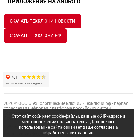
ПРИЛОЖЕНИЯ НА ANDROID
арная безопасность
СКАЧАТЬ ТЕХКЛЮЧИ.НОВОСТИ
СКАЧАТЬ ТЕХКЛЮЧИ.РФ
ищенное оборудование
питания
повещения
2026 © ООО «Технологические ключи» - Техключи.рф - первая
отраслевая цифровая платформа российских систем
безопасности.
Этот сайт собирает cookie-файлы, данные об IP-адресе и
Проект
Группы ФТК
местоположении пользователей. Дальнейшее
Публичная оферта
использование сайта означает ваше согласие на
обработку таких данных.
Политика конфиденциальности