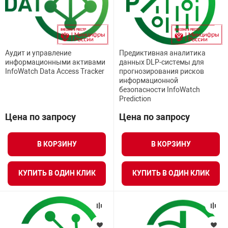
нтроля управления
Аудит и управление
Предиктивная аналитика
ниторинга и аналитики
информационными активами
данных DLP-системы для
ии объектов
InfoWatch Data Access Tracker
прогнозирования рисков
сти
информационной
безопасности InfoWatch
Prediction
раны периметра
Цена по запросу
Цена по запросу
ектропитания
В КОРЗИНУ
В КОРЗИНУ
оборудование
КУПИТЬ В ОДИН КЛИК
КУПИТЬ В ОДИН КЛИК
 и экипировка