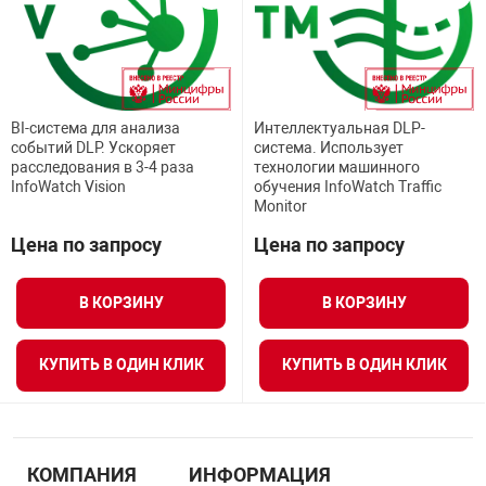
я техника
ые автомобили
BI-система для анализа
Интеллектуальная DLP-
защиты информации
событий DLP. Ускоряет
система. Использует
расследования в 3-4 раза
технологии машинного
InfoWatch Vision
обучения InfoWatch Traffic
Monitor
Цена по запросу
Цена по запросу
нная техника
В КОРЗИНУ
В КОРЗИНУ
е средства охраны
КУПИТЬ В ОДИН КЛИК
КУПИТЬ В ОДИН КЛИК
ые ключи
КОМПАНИЯ
ИНФОРМАЦИЯ
жарные сигнализации