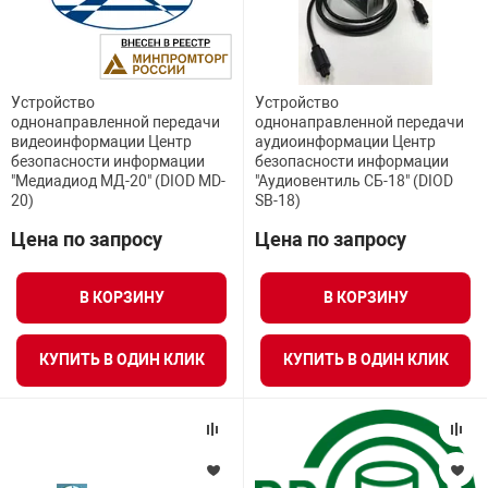
орудование
Прочее оборуд
Оборудования д
взрывозащищё
напряжением 2
Товарные весы
видеонаблюде
Турникеты
пожаротушени
истическое
Оповещатели с
Стабилизаторы
Торговые весы
ие
Пульты управл
Шлагбаумы
Устройство
Устройство
Оборудования д
взрывозащищё
однонаправленной передачи
однонаправленной передачи
пожаротушени
видеоинформации Центр
аудиоинформации Центр
Структурирова
безопасности информации
безопасности информации
Фасовочные ве
еское оборудование
Термокожухи
Шлюзовые каб
Оповещатели с
Система
"Медиадиод МД-20" (DIOD MD-
"Аудиовентиль СБ-18" (DIOD
Огнетушители
взрывозащищё
20)
SB-18)
иссионные
Цена по запросу
Цена по запросу
Термошкафы
Электронные 
тры
Рукава пожарн
Посты взрыво
В КОРЗИНУ
В КОРЗИНУ
овое оборудование
Сигнально-осв
Приборы приём
приборы
взрывозащищё
КУПИТЬ В ОДИН КЛИК
КУПИТЬ В ОДИН КЛИК
ическое оборудование
Средства защи
Системы видео
дыхания
взрывозащище