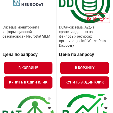
Средства инди
Табло взрыво
металлоконструкции
Стволы пожар
Термошкафы в
вные решения
Система мониторинга
DCAP-система. Аудит
информационной
хранения данных на
Узлы стыковоч
безопасности NeuroDat SIEM
файловых ресурсах
нная безопасность
организации InfoWatch Data
Discovery
Установки рас
Цена по запросу
Цена по запросу
Шкафы пожарн
В КОРЗИНУ
В КОРЗИНУ
КУПИТЬ В ОДИН КЛИК
КУПИТЬ В ОДИН КЛИК
Щиты пожарны
ные установки
ное оборудование