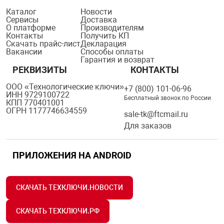
Каталог
Новости
Сервисы
Доставка
О платформе
Производителям
арная безопасность
Контакты
Получить КП
Скачать прайс-лист
Декларация
Вакансии
Способы оплаты
Гарантия и возврат
ищенное оборудование
РЕКВИЗИТЫ
КОНТАКТЫ
ООО «Технологические ключи»
+7 (800) 101-06-96
питания
ИНН 9729100722
Бесплатный звонок по России
КПП 770401001
ОГРН 1177746634559
sale-tk@ftcmail.ru
повещения
Для заказов
ПРИЛОЖЕНИЯ НА ANDROID
СКАЧАТЬ ТЕХКЛЮЧИ.НОВОСТИ
СКАЧАТЬ ТЕХКЛЮЧИ.РФ