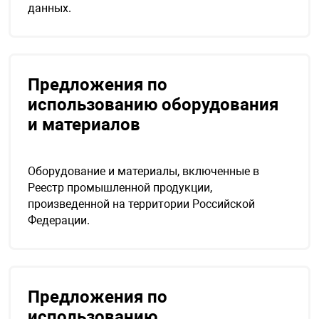
данных.
я техника
ые автомобили
Предложения по
защиты информации
использованию оборудования
и материалов
Оборудование и материалы, включенные в
нная техника
Реестр промышленной продукции,
произведенной на территории Российской
Федерации.
е средства охраны
ые ключи
Предложения по
использованию
жарные сигнализации