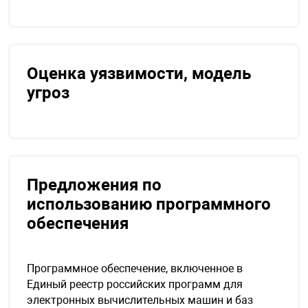
нтроля управления
Оценка уязвимости, модель
ниторинга и аналитики
ии объектов
угроз
сти
раны периметра
Предложения по
ектропитания
использованию программного
обеспечения
оборудование
Программное обеспечение, включенное в
 и экипировка
Единый реестр российских программ для
электронных вычислительных машин и баз