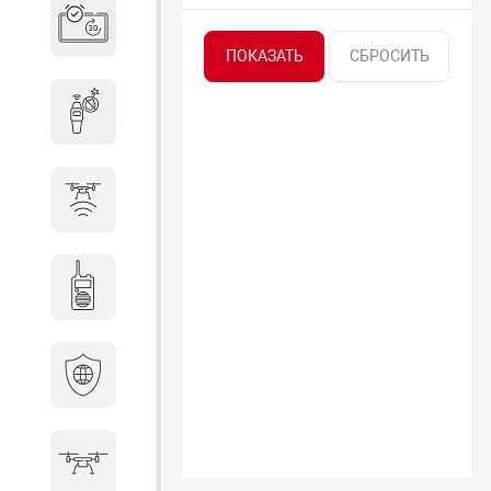
Система бронирования
переговорных
Досмотровое оборудование
Защита от БПЛА
Радиостанции
Кибербезопасность
БПА