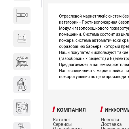
Видеонаблюдение
Отраслевой маркетплейс систем бе
категории «Противопожарная безоп
Модули газопорошкового пожаротуш
помещении. Система состоит из ци
Сетевое оборудование
пожара, система автоматически сра
образованию барьера, который пре
Наши покупатели используют такие 
Антитеррористическое
(газообразных веществ) и Е (элект
Предлагаемое на нашем маркетплей
оборудование
Наши специалисты маркетплейса по
пожаротушения по цене производите
Дозиметрическое
оборудование
Атомно-эмиссионные
КОМПАНИЯ
ИНФОРМ
спектрометры
Каталог
Новости
Сервисы
Доставка
О платформе
Производит