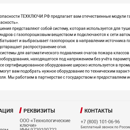
зопасности ТЕХКЛЮЧИ.РФ предлагает вам отечественные модули г
асность».
ения представляют собой систему, которая используется для туш
линдров с газопорошковым веществом и подключаются к сети авто
батывает и выбрасывает газопорошок в направлении источника п
дотвращает распространение огня.
системы для автоматического подавления очагов пожара классов А
рооборудования, находящегося под напряжением без учёта параме
се сертифицированное оборудование широко используется в промы
могут вам подобрать нужное оборудование по техническим характ
ля. Мы работаем в партнерстве с государством и предоставляем 
АЦИЯ
РЕКВИЗИТЫ
КОНТАКТЫ
ООО «Технологические
+7 (800) 101-06-96
ключи»
Бесплатный звонок по Росси
елям
ИНН 9729100722