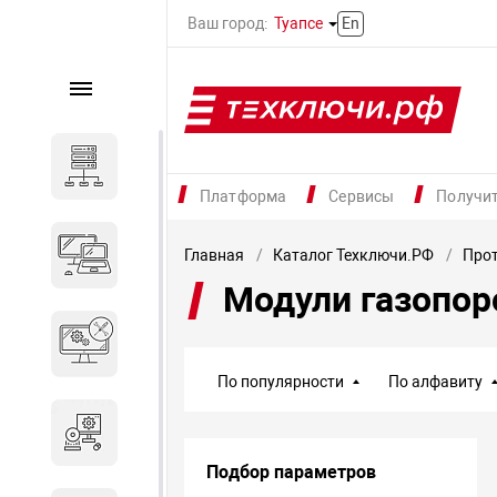
Ваш город:
Туапсе
En
Каталог
Серверное оборудование
Платформа
Сервисы
Получи
Компьютеры и ноутбуки
Главная
Каталог Техключи.РФ
Про
Модули газопо
Комплектующие для
вычислительного
оборудования
По популярности
По алфавиту
Программное обеспечение
Подбор параметров